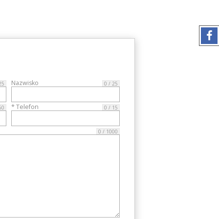
Nazwisko
25
0 / 25
* Telefon
60
0 / 15
0 / 1000