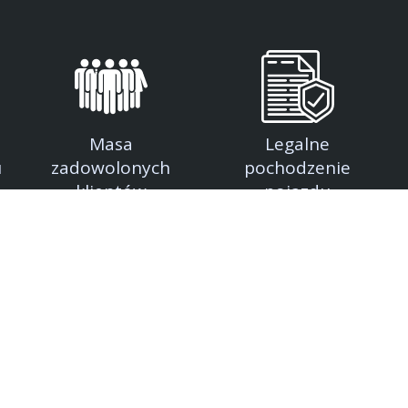
Masa
Legalne
u
zadowolonych
pochodzenie
klientów
pojazdu
INFORMACJE O FIRMIE
ajmującą się pośrednictwem
Głównym atutem naszej fir
 skupem samochodów
planujących zakup samochod