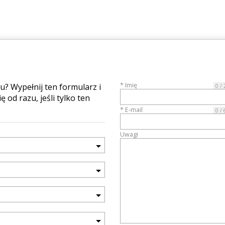
* Imię
 Wypełnij ten formularz i
0 / 
 od razu, jeśli tylko ten
* E-mail
0 / 
Uwagi