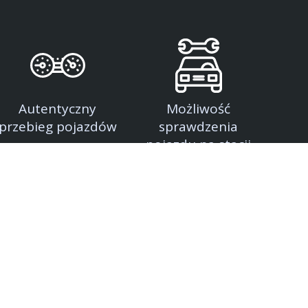
Autentyczny
Możliwość
przebieg pojazdów
sprawdzenia
pojazdu na stacji
diagnostycznej
my jest kompleksowa obsługa Klientów
u przez 7 dni w tygodniu. Na naszym placu