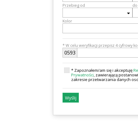
Przebieg od
do
Kolor
* W celu weryfikacji przepisz 4 cyfrowy k
0
5
9
3
* Zapoznałem/am się i akceptuję
Re
Prywatności
, zawierającą postanowi
zakresie przetwarzania danych o
Wyślij