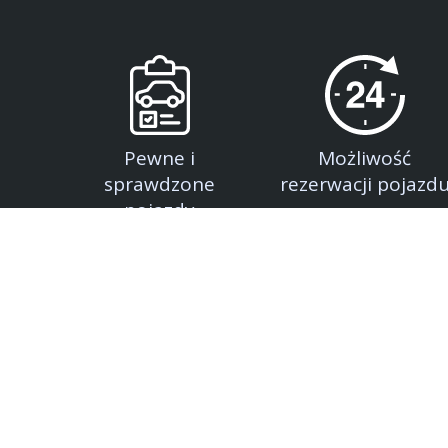
Pewne i
Możliwość
sprawdzone
rezerwacji pojazd
pojazdy
Witamy w Auto komisie. Jesteśmy wiodącą firmą z
w sprzedaży pojazdów, jak również sprzedażą i