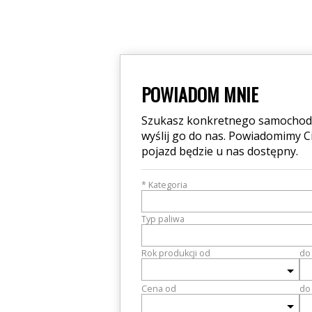
POWIADOM MNIE
Szukasz konkretnego samochodu?
wyślij go do nas. Powiadomimy Cię
pojazd będzie u nas dostępny.
* Kategoria
Typ paliwa
Rok produkcji od
do
Cena od
do