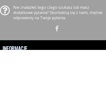
Nie znalazłeś tego czego szukasz lub masz
dodatkowe pytania? Skontaktuj się z nami, chętnie
odpowiemy na Twoje pytania.
INFORMACJE
Polityka prywatności
Polityka cookies
Klauzula informacyjna RODO
Reklamacje
GODZINY OTWARCIA
10:00-18:00 - Poniedziałek
10:00-18:00 - Wtorek
10:00-18:00 - Środa