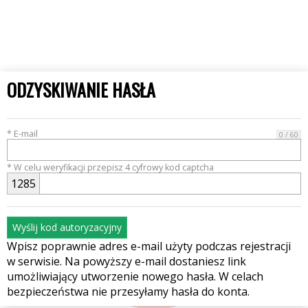
ODZYSKIWANIE HASŁA
* E-mail
0 / 60
* W celu weryfikacji przepisz 4 cyfrowy kod captcha
1
2
8
5
Wyślij kod autoryzacyjny
Wpisz poprawnie adres e-mail użyty podczas rejestracji
w serwisie. Na powyższy e-mail dostaniesz link
umożliwiający utworzenie nowego hasła. W celach
bezpieczeństwa nie przesyłamy hasła do konta.