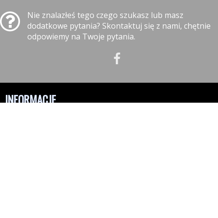
Nie znalazłeś tego czego szukasz lub masz
dodatkowe pytania? Skontaktuj się z nami, chętnie
odpowiemy na Twoje pytania.
INFORMACJE
Polityka prywatności
Polityka cookies
Klauzula informacyjna RODO
Reklamacje
GODZINY OTWARCIA
10:00-18:00 - Poniedziałek
10:00-18:00 - Wtorek
10:00-18:00 - Środa